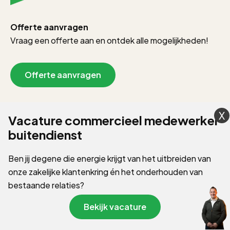
Offerte aanvragen
Vraag een offerte aan en ontdek alle mogelijkheden!
Offerte aanvragen
Showroom afspraak
Vacature commercieel medewerker
buitendienst
Wat fijn dat je er bent! Mogen we iets vragen?
Op vanvliet-bedrijfswageninrichting.nl gebruiken we cookies om je
Ben jij degene die energie krijgt van het uitbreiden van
gebruikerservaring te verbeteren en advertenties te personaliseren.
2026 © Van Vliet Bedrijfswageninrichting
onze zakelijke klantenkring én het onderhouden van
We gebruiken ook cookies om gegevens te verzamelen voor het
Algemene voorwaarden
personaliseren van content en het meten van de effectiviteit van
bestaande relaties?
Privacybeleid
onze advertenties via derde partijen.
Lees verder
Website door
Stuwio
&
KooyGrow
Bekijk vacature
AANPASSEN
ALLES TOESTAAN