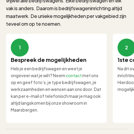
vrijwel alle bedrijfswagens. Elke bedrijfswagen en elk
vak is anders. Daarom is bedrijfswageninrichting altijd
maatwerk. De unieke mogelijkheden per vakgebied zijn
teveel om op te noemen.
1
2
Bespreek de mogelijkheden
1ste c
Heb je een bedrijfswagen en weet je
Na dit o
ongeveer wat je wilt? Neem
contact
met ons
inrichti
op en geef foto’s, je type bedrijfswagen, je
Hierdoor
werkzaamheden en wensen aan ons door. Dat
mogelij
kan per e-mail of telefonisch maar je mag ook
altijd langskomen bij onze showroom in
Maarsbergen.